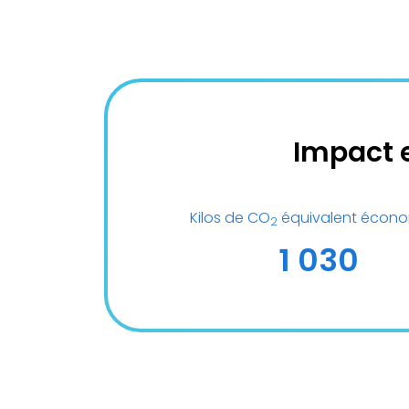
Impact 
Kilos de CO
équivalent écono
2
1 030