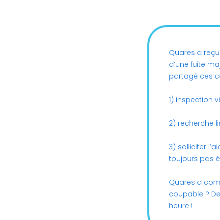
Quares a reçu 
d’une fuite ma
partagé ces c
1) inspection v
2) recherche l
3) solliciter l
toujours pas é
Quares a comme
coupable ? Des
heure !