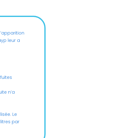
l’apparition
ayp leur a
fuites
uite n’a
isée. Le
itres par