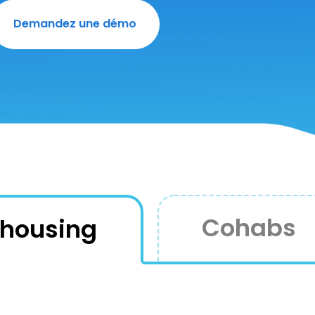
Demandez une démo
Cohabs
 housing