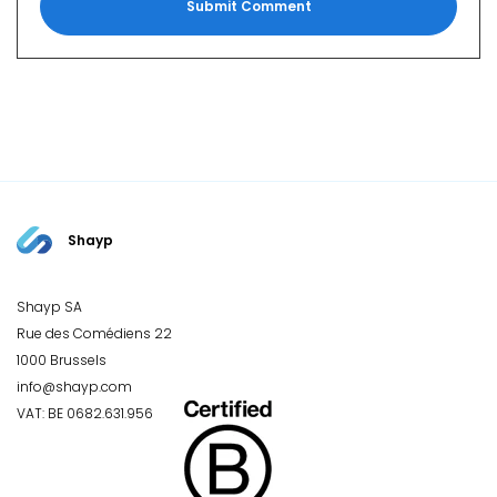
Shayp
Shayp SA
Rue des Comédiens 22
1000 Brussels
info@shayp.com
VAT: BE 0682.631.956