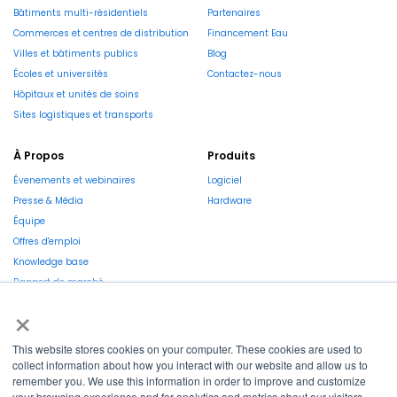
Bâtiments multi-résidentiels
Partenaires
Commerces et centres de distribution
Financement Eau
Villes et bâtiments publics
Blog
Écoles et universités
Contactez-nous
Hôpitaux et unités de soins
Sites logistiques et transports
À Propos
Produits
Évenements et webinaires
Logiciel
Presse & Média
Hardware
Équipe
Offres d'emploi
Knowledge base
Rapport de marché
×
This website stores cookies on your computer. These cookies are used to
collect information about how you interact with our website and allow us to
remember you. We use this information in order to improve and customize
La Région et l’Europe investissent dans votre avenir !
your browsing experience and for analytics and metrics about our visitors