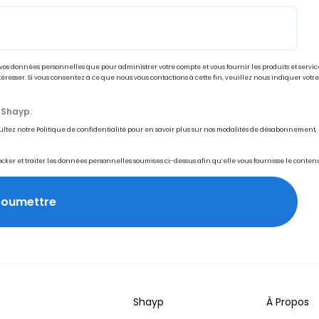
ns vos données personnelles que pour administrer votre compte et vous fournir les produits et se
intéresser. Si vous consentez à ce que nous vous contactions à cette fin, veuillez nous indiquer 
 Shayp.
z notre Politique de confidentialité pour en savoir plus sur nos modalités de désabonnement, no
stocker et traiter les données personnelles soumises ci-dessus afin qu’elle vous fournisse le cont
Shayp
À Propos