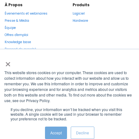
À Propos
Produits
Évenements et webinaires
Logiciel
Presse & Média
Hardware
Équipe
Offres d'emploi
Knowledge base
Rapport de marché
×
This website stores cookies on your computer. These cookies are used to
collect information about how you interact with our website and allow us to
remember you. We use this information in order to improve and customize
La Région et l’Europe investissent dans votre avenir !
your browsing experience and for analytics and metrics about our visitors
both on this website and other media. To find out more about the cookies we
use, see our Privacy Policy.
If you decline, your information won’t be tracked when you visit this
website. A single cookie will be used in your browser to remember
your preference not to be tracked.
Copyright © 2022
Shayp
Cookies Policy
Privacy Policy
Terms and conditions
Accept
Decline
Grievance Mechanism