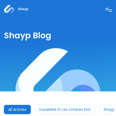
Shayp
Shayp Blog
All Articles
Durabilité Et Les Critères ESG
Shayp