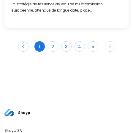
La stratégie de résilience de l'eau de la Commission
européenne, attendue de longue date, place...
1
2
3
4
5
Shayp
Shayp SA