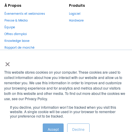
À Propos
Produits
Évenements et webinaires
Logiciel
Presse & Média
Hardware
Équipe
Offres d'emploi
Knowledge base
Rapport de marché
×
This website stores cookies on your computer. These cookies are used to
collect information about how you interact with our website and allow us to
remember you. We use this information in order to improve and customize
La Région et l’Europe investissent dans votre avenir !
your browsing experience and for analytics and metrics about our visitors
both on this website and other media. To find out more about the cookies we
use, see our Privacy Policy.
If you decline, your information won’t be tracked when you visit this
website. A single cookie will be used in your browser to remember
Copyright © 2022
Shayp
your preference not to be tracked.
Cookies Policy
Privacy Policy
Terms and conditions
Accept
Decline
Grievance Mechanism