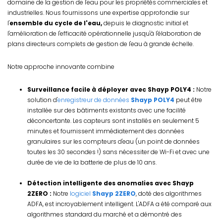
domaine de la gestion de l'eau pour les propriétés commerciales et
industrielles. Nous fournissons une expertise approfondie sur
l'
ensemble du cycle de l'eau,
depuis le diagnostic initial et
l'amélioration de l'efficacité opérationnelle jusqu'à l'élaboration de
plans directeurs complets de gestion de l'eau à grande échelle.
Notre approche innovante combine
Surveillance facile à déployer avec Shayp POLY4 :
Notre
solution d'
enregistreur de données
Shayp POLY4
peut être
installée sur des bâtiments existants avec une facilité
déconcertante. Les capteurs sont installés en seulement 5
minutes et fournissent immédiatement des données
granulaires sur les compteurs d'eau (un point de données
toutes les 30 secondes !) sans nécessiter de Wi-Fi et avec une
durée de vie de la batterie de plus de 10 ans.
Détection intelligente des anomalies avec Shayp
2ZERO :
Notre
logiciel
Shayp 2ZERO
, doté des algorithmes
ADFA, est incroyablement intelligent. L'ADFA a été comparé aux
algorithmes standard du marché et a démontré des