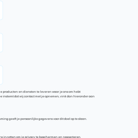
de producten en diensten te leveren waar je ons om hebt
ng geeft je persoonlijke gegevens voor dit doel op te slaan.
ons inzetten om je privacy te beschermen en respecteren.