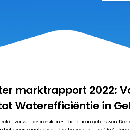
ter marktrapport 2022:
V
ot Waterefficiëntie in 
ld over waterverbruik en -efficiëntie in gebouwen. Dez
het meeste water verspillen, hoeveel waterefficiëntiepro