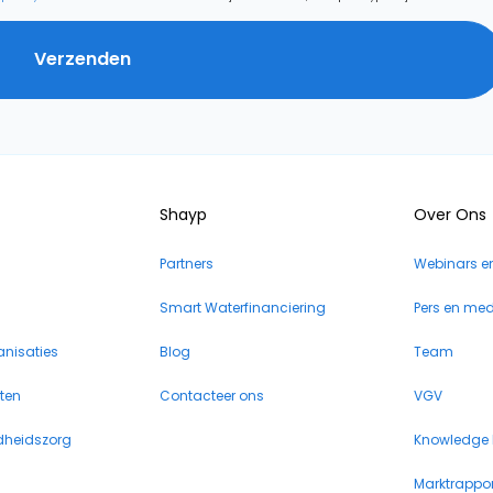
Shayp
Over Ons
Partners
Webinars e
Smart Waterfinanciering
Pers en me
anisaties
Blog
Team
iten
Contacteer ons
VGV
dheidszorg
Knowledge
Marktrappor