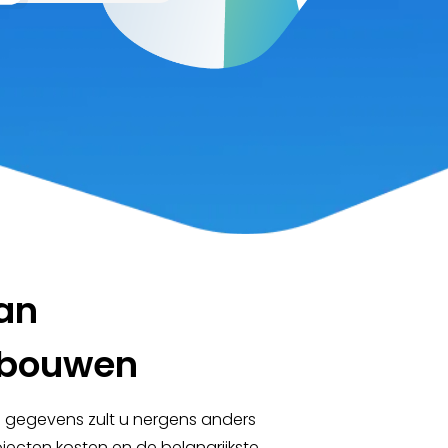
an
Gebouwen
e gegevens zult u nergens anders
jecten kosten en de belangrijkste