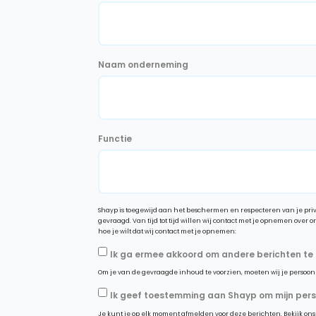
Naam onderneming
Functie
Shayp is toegewijd aan het beschermen en respecteren van je priv
gevraagd. Van tijd tot tijd willen wij contact met je opnemen over onze producten en diensten, en 
hoe je wilt dat wij contact met je opnemen:
Ik ga ermee akkoord om andere berichten te
Om je van de gevraagde inhoud te voorzien, moeten wij je persoonl
Ik geef toestemming aan Shayp om mijn perso
Je kunt je op elk moment afmelden voor deze berichten. Bekijk on