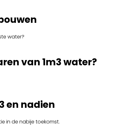
gebouwen
ste water?
aren van 1m3 water?
23 en nadien
tie in de nabije toekomst.