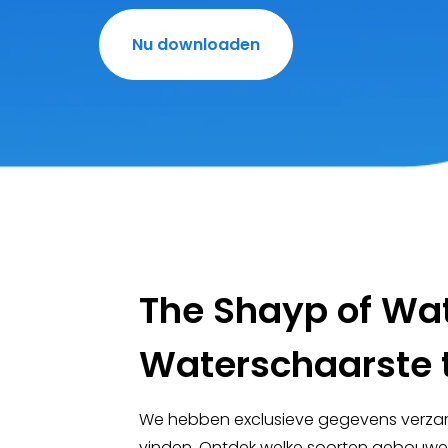
Nu downloaden
The Shayp of Wa
Waterschaarste t
We hebben exclusieve gegevens verzame
vinden. Ontdek welke soorten gebouwen 