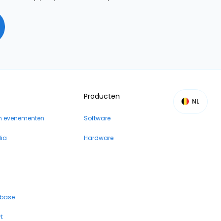
Producten
NL
n evenementen
Software
dia
Hardware
 base
t