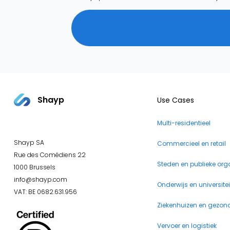
Shayp
Use Cases
Multi-residentieel
Shayp SA
Commercieel en retail
Rue des Comédiens 22
Steden en publieke org
1000 Brussels
info@shayp.com
Onderwijs en universite
VAT: BE 0682.631.956
Ziekenhuizen en gezon
Vervoer en logistiek