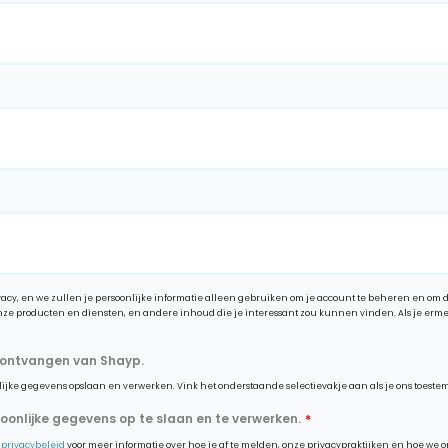
acy, en we zullen je persoonlijke informatie alleen gebruiken om je account te beheren en om 
andere inhoud die je interessant zou kunnen vinden. Als je ermee instemt dat wij contact met je opnemen, vink dan hieronder aan
 ontvangen van Shayp.
ijke gegevens opslaan en verwerken. Vink het onderstaande selectievakje aan als je ons toestemmi
onlijke gegevens op te slaan en te verwerken.
*
s
privacybeleid
voor meer informatie over hoe je af te melden, onze privacypraktijken en hoe we 