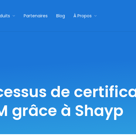
duits
Partenaires
Blog
À Propos
cessus de certific
M grâce à Shayp