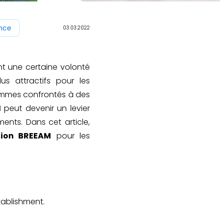
ance
03.03.2022
ent une certaine volonté
s attractifs pour les
sommes confrontés à des
M
peut devenir un levier
ents. Dans cet article,
ation BREEAM
pour les
ablishment.