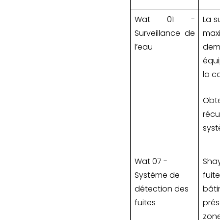
Wat 01 -
La s
Surveillance de
max
l’eau
dem
équi
la c
Obt
réc
syst
Wat 07 -
Shay
Système de
fuit
détection des
bât
fuites
prés
zone