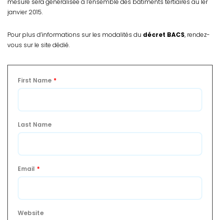
mesure sera généralisée à l’ensemble des bâtiments tertiaires au 1er
janvier 2015.
Pour plus d’informations sur les modalités du
décret BACS
, rendez-
vous sur le
site dédié
.
First Name
*
Last Name
Email
*
Website