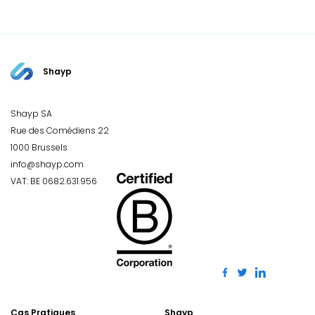
Shayp
Shayp SA
Rue des Comédiens 22
1000 Brussels
info@shayp.com
VAT: BE 0682.631.956
Cas Pratiques
Shayp