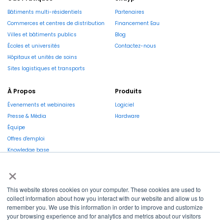
Bâtiments multi-résidentiels
Partenaires
Commerces et centres de distribution
Financement Eau
Villes et bâtiments publics
Blog
Écoles et universités
Contactez-nous
Hôpitaux et unités de soins
Sites logistiques et transports
À Propos
Produits
Évenements et webinaires
Logiciel
Presse & Média
Hardware
Équipe
Offres d'emploi
Knowledge base
Rapport de marché
×
This website stores cookies on your computer. These cookies are used to
collect information about how you interact with our website and allow us to
remember you. We use this information in order to improve and customize
your browsing experience and for analytics and metrics about our visitors