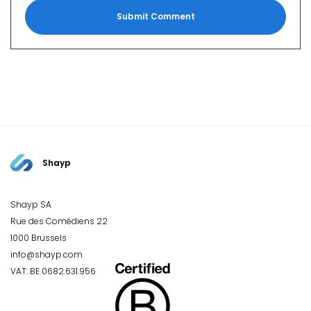
Shayp
Shayp SA
Rue des Comédiens 22
1000 Brussels
info@shayp.com
VAT: BE 0682.631.956