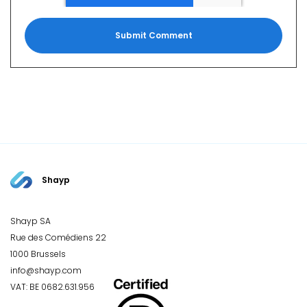
Shayp
Shayp SA
Rue des Comédiens 22
1000 Brussels
info@shayp.com
VAT: BE 0682.631.956