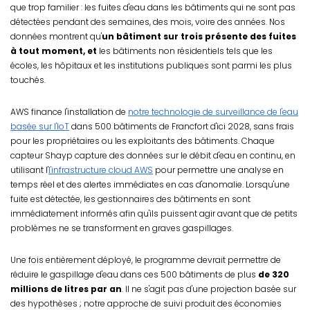
que trop familier : les fuites d'eau dans les bâtiments qui ne sont pas
détectées pendant des semaines, des mois, voire des années. Nos
données montrent qu'
un bâtiment sur trois présente des fuites
à tout moment, et
les bâtiments non résidentiels tels que les
écoles, les hôpitaux et les institutions publiques sont parmi les plus
touchés.
AWS finance l'installation de
notre technologie de surveillance de l'eau
basée sur l'IoT
dans 500 bâtiments de Francfort d'ici 2028, sans frais
pour les propriétaires ou les exploitants des bâtiments. Chaque
capteur Shayp capture des données sur le débit d'eau en continu, en
utilisant l'
l'infrastructure cloud AWS
pour permettre une analyse en
temps réel et des alertes immédiates en cas d'anomalie. Lorsqu'une
fuite est détectée, les gestionnaires des bâtiments en sont
immédiatement informés afin qu'ils puissent agir avant que de petits
problèmes ne se transforment en graves gaspillages.
Une fois entièrement déployé, le programme devrait permettre de
réduire le gaspillage d'eau dans ces 500 bâtiments de plus
de 320
millions de litres par an
. Il ne s'agit pas d'une projection basée sur
des hypothèses ; notre approche de suivi produit des économies