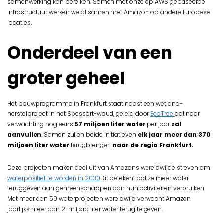
samenwerking kan bereiken. Samen met onze op AWS gebaseerde
infrastructuur werken we al samen met Amazon op andere Europese
locaties.
Onderdeel van een
groter geheel
Het bouwprogramma in Frankfurt staat naast een wetland-
herstelproject in het Spessart-woud, geleid door
EcoTree
dat naar
verwachting nog eens
57 miljoen liter water
per jaar
zal
aanvullen
.
Samen zullen beide initiatieven
elk jaar meer dan 370
miljoen liter water
terugbrengen
naar de regio Frankfurt.
Deze projecten maken deel uit van Amazons wereldwijde streven om
waterpositief te worden in 2030
Dit betekent dat ze meer water
teruggeven aan gemeenschappen dan hun activiteiten verbruiken.
Met meer dan 50 waterprojecten wereldwijd verwacht Amazon
jaarlijks meer dan 21 miljard liter water terug te geven.