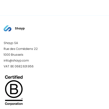
Shayp
Shayp SA
Rue des Comédiens 22
1000 Brussels
info@shayp.com
VAT: BE 0682.631.956