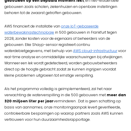
gebouwen op een bepaald moment lekt
, en niet-residentiële
gebouwen zoals scholen, ziekenhuizen en openbare instellingen
behoren tot de zwaarst getroffen gebouwen.
AWS financiert de installatie van
onze IoT-gebaseerde
waterbewakingstechnologie
in 500 gebouwen in Frankfurt tegen
2028, zonder kosten voor de eigenaars of beheerders van de
gebouwen. Elke Shayp-sensor registreert continu
waterdebietgegevens, met behulp van
AWS cloud-infrastructuur
voor
real-time analyse en onmiddellijke waarschuwingen bij afwijkingen.
Wanneer een lek wordt gedetecteerd, worden gebouwbeheerders
direct op de hoogte gebracht zodat ze kunnen ingrijpen voordat
kleine problemen uitgroeien tot ernstige verspilling.
Als het programma volledig is geïmplementeerd, zal het naar
verwachting de waterverspilling in die 500 gebouwen met
meer dan
320 miljoen liter per jaar
verminderen
. Dat is geen schatting op
basis van aannames; onze monitoringaanpak levert geverifieerde,
controleerbare besparingen op waarop partners zoals AWS kunnen
vertrouwen voor hun duurzaamheidsrapportage.