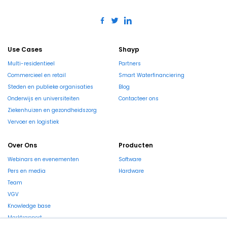
Use Cases
Shayp
Multi-residentieel
Partners
Commercieel en retail
Smart Waterfinanciering
Steden en publieke organisaties
Blog
Onderwijs en universiteiten
Contacteer ons
Ziekenhuizen en gezondheidszorg
Vervoer en logistiek
Over Ons
Producten
Webinars en evenementen
Software
Pers en media
Hardware
Team
VGV
Knowledge base
Marktrapport