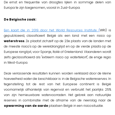
De ernst en frequentie van droogtes lijken in sommige delen van
Europa te zijn toegenomen, vooral in Zuid-Europa.
De Belgische zaak:
Een kaart die in 2019 door het World Resources Institute
(
WRI) is
gepubliceerd, classificeert België als een land met een risico op
waterstress
. Ze plaatst zichzelf op de 23e plaats van de landen met
de meeste risico's op de wereldranglijst en op de vierde plaats op de
Europese ranglijst, voor Spanje, Italië of Griekenland. Vlaanderen wordt
zelfs geclassificeerd als "extreem risico op watertekort", de enige regio
in West-Europa.
Deze verrassende resultaten kunnen worden verklaard door de kleine
hoeveelheid water die beschikbaar is in de Belgische waterreserves. In
tegenstelling tot de rest van het Europese continent is België
voornamelijk afhankelijk van regenval en verbruikt het jaarlijks 25%
van zijn hernieuwbare watervoorraden. Het gebrek aan natuurlijke
reserves in combinatie met de afname van de neerslag naar de
opwarming van de aarde
plaatsen België in een risicosituatie.