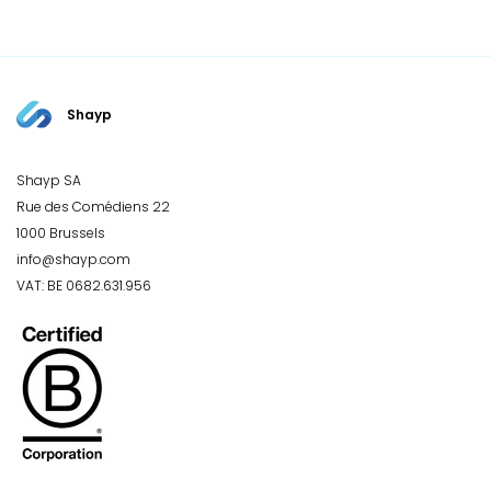
Shayp
Shayp SA
Rue des Comédiens 22
1000 Brussels
info@shayp.com
VAT: BE 0682.631.956