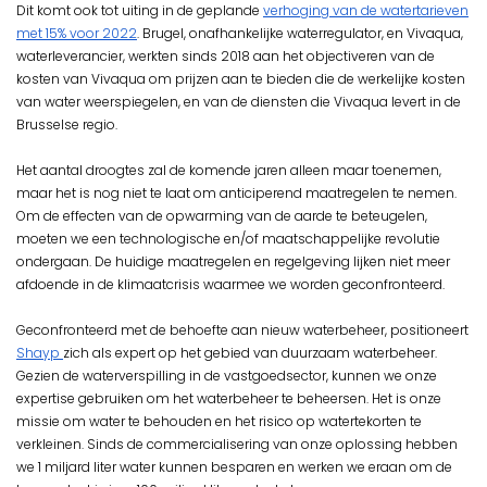
Dit komt ook tot uiting in de geplande
verhoging van de watertarieven
met 15% voor 2022
. Brugel, onafhankelijke waterregulator, en Vivaqua,
waterleverancier, werkten sinds 2018 aan het objectiveren van de
kosten van Vivaqua om prijzen aan te bieden die de werkelijke kosten
van water weerspiegelen, en van de diensten die Vivaqua levert in de
Brusselse regio.
Het aantal droogtes zal de komende jaren alleen maar toenemen,
maar het is nog niet te laat om anticiperend maatregelen te nemen.
Om de effecten van de opwarming van de aarde te beteugelen,
moeten we een technologische en/of maatschappelijke revolutie
ondergaan. De huidige maatregelen en regelgeving lijken niet meer
afdoende in de klimaatcrisis waarmee we worden geconfronteerd.
Geconfronteerd met de behoefte aan nieuw waterbeheer, positioneert
Shayp
zich als expert op het gebied van duurzaam waterbeheer.
Gezien de waterverspilling in de vastgoedsector, kunnen we onze
expertise gebruiken om het waterbeheer te beheersen. Het is onze
missie om water te behouden en het risico op watertekorten te
verkleinen. Sinds de commercialisering van onze oplossing hebben
we 1 miljard liter water kunnen besparen en werken we eraan om de