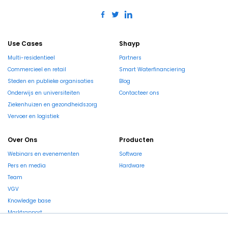
Use Cases
Shayp
Multi-residentieel
Partners
Commercieel en retail
Smart Waterfinanciering
Steden en publieke organisaties
Blog
Onderwijs en universiteiten
Contacteer ons
Ziekenhuizen en gezondheidszorg
Vervoer en logistiek
Over Ons
Producten
Webinars en evenementen
Software
Pers en media
Hardware
Team
VGV
Knowledge base
Marktrapport