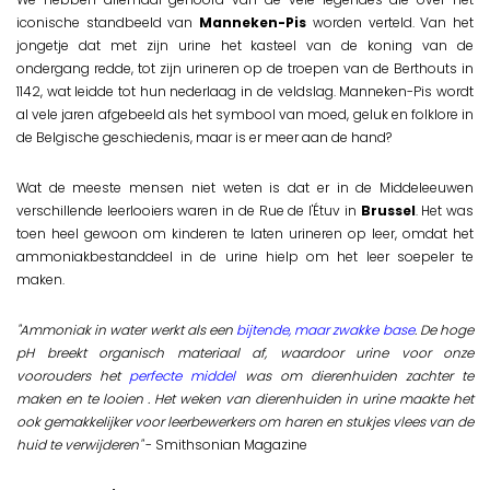
iconische standbeeld van
Manneken-Pis
worden verteld. Van het
jongetje dat met zijn urine het kasteel van de koning van de
ondergang redde, tot zijn urineren op de troepen van de Berthouts in
1142, wat leidde tot hun nederlaag in de veldslag. Manneken-Pis wordt
al vele jaren afgebeeld als het symbool van moed, geluk en folklore in
de Belgische geschiedenis, maar is er meer aan de hand?
Wat de meeste mensen niet weten is dat er in de Middeleeuwen
verschillende leerlooiers waren in de Rue de l'Étuv in
Brussel
. Het was
toen heel gewoon om kinderen te laten urineren op leer, omdat het
ammoniakbestanddeel in de urine hielp om het leer soepeler te
maken.
"Ammoniak in water werkt als een
bijtende, maar zwakke base
. De hoge
pH breekt organisch materiaal af, waardoor urine voor onze
voorouders het
perfecte middel
was om dierenhuiden zachter te
maken en te looien . Het weken van dierenhuiden in urine maakte het
ook gemakkelijker voor leerbewerkers om haren en stukjes vlees van de
huid te verwijderen"
- Smithsonian Magazine