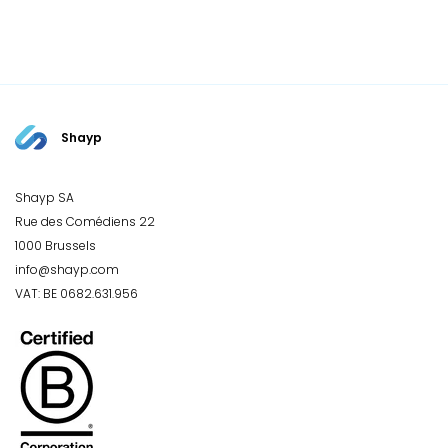
Shayp
Shayp SA
Rue des Comédiens 22
1000 Brussels
info@shayp.com
VAT: BE 0682.631.956