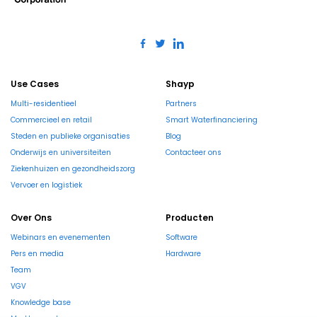
Use Cases
Shayp
Multi-residentieel
Partners
Commercieel en retail
Smart Waterfinanciering
Steden en publieke organisaties
Blog
Onderwijs en universiteiten
Contacteer ons
Ziekenhuizen en gezondheidszorg
Vervoer en logistiek
Over Ons
Producten
Webinars en evenementen
Software
Pers en media
Hardware
Team
VGV
Knowledge base