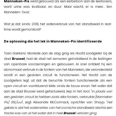
Manneken-Pis
werd gebouwd als een eerbetoon aan de leerlooiers,
want urine was kostbaar, en duur. Maar wacht, er is meer... Een
Manneken-
Twist
.
Wist je dat sinds 2018, het waterverbruik van het standbeeld in real-
time wordt gemonitord?
De oplossing die het lek in Manneken-Pis identificeerde
Toen Gaetano Morreale aan de slag ging als Hoofd Loodgieter bij de
stad
Brussel
, had de stad net sensoren geïnstalleerd in de leidingen
van openbare voorzieningen en gebouwen. Al snel ontdekt hij een
abnormaal verbruik in de fontein van het Manneken, die verondersteld
wordt in een gesloten circuit te functioneren. Het Hoofd van de
Loodgieters legt uit dat de beruchte fontein functioneerde als een
open circuit en voortdurend lekte sinds de bouw ervan. Het water dat
aan de stad Brussel werd gefactureerd, liep in het riool. "
In plaats van
een gesloten circuit te hebben zoals elke fontein, verbruikte [Manneken
Pis] 55L/uur
", zegt Alexandre McCormack, oprichter van Shayp. "
Het
gekste is dat het waterverlies van het iconische standbeeld slechts een
fractie was van al het water dat in heel
Brussel
verloren ging.