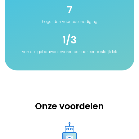
7
hoger dan vuur beschadiging
1
/
3
van alle gebouwen ervaren per jaar een kostelijk lek
Onze voordelen