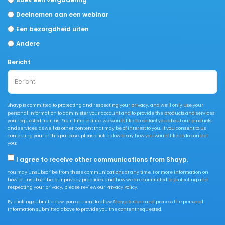
Deelnemen aan een webinar
Een bezorgdheid uiten
Andere
Bericht
Shayp is committed to protecting and respecting your privacy, and we’ll only use your
personal information to administer your account and to provide the products and services
you requested from us. From time to time, we would like to contact you about our products
and services, as well as other content that may be of interest to you. If you consent to us
contacting you for this purpose, please tick below to say how you would like us to contact
you:
I agree to receive other communications from Shayp.
You may unsubscribe from these communications at any time. For more information on
how to unsubscribe, our privacy practices, and how we are committed to protecting and
respecting your privacy, please review our Privacy Policy.
By clicking submit below, you consent to allow Shayp to store and process the personal
information submitted above to provide you the content requested.