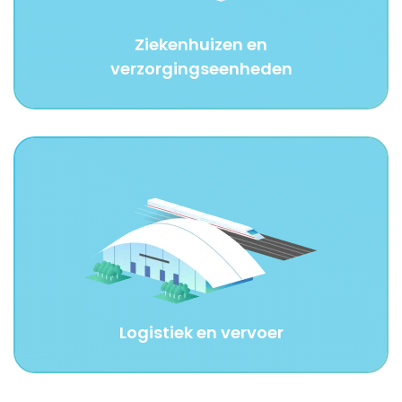
Ziekenhuizen en
verzorgingseenheden
Logistiek en vervoer