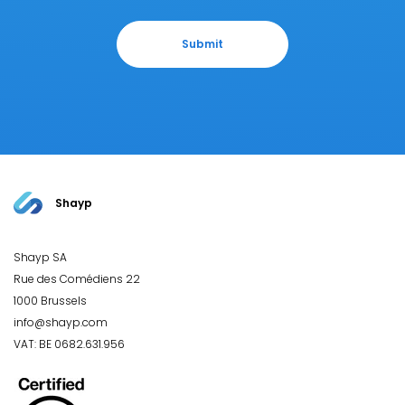
Shayp
Shayp SA
Rue des Comédiens 22
1000 Brussels
info@shayp.com
VAT: BE 0682.631.956