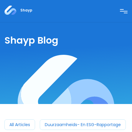
Shayp
Shayp Blog
All Articles
Duurzaamheids- En ESG-Rapportage