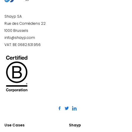
Shayp SA
Rue des Comédiens 22
1000 Brussels
info@shayp.com
VAT: BE 0682.631.956
Use Cases
Shayp