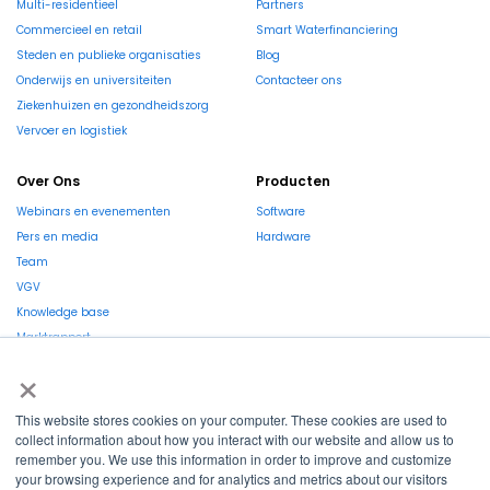
Multi-residentieel
Partners
Commercieel en retail
Smart Waterfinanciering
Steden en publieke organisaties
Blog
Onderwijs en universiteiten
Contacteer ons
Ziekenhuizen en gezondheidszorg
Vervoer en logistiek
Over Ons
Producten
Webinars en evenementen
Software
Pers en media
Hardware
Team
VGV
Knowledge base
Marktrapport
×
This website stores cookies on your computer. These cookies are used to
collect information about how you interact with our website and allow us to
remember you. We use this information in order to improve and customize
La Région et l’Europe investissent dans votre avenir !
your browsing experience and for analytics and metrics about our visitors