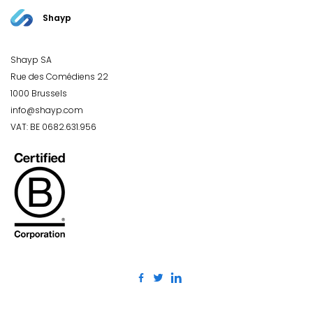
Shayp
Shayp SA
Rue des Comédiens 22
1000 Brussels
info@shayp.com
VAT: BE 0682.631.956