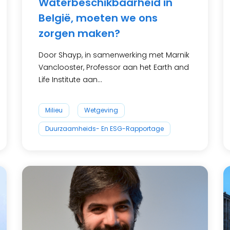
Waterbeschikbaarheid in
België, moeten we ons
zorgen maken?
Door Shayp, in samenwerking met Marnik
Vanclooster, Professor aan het Earth and
Life Institute aan...
Milieu
Wetgeving
Duurzaamheids- En ESG-Rapportage