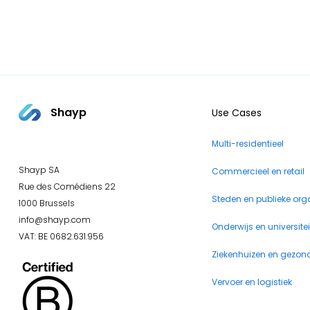
Shayp
Use Cases
Multi-residentieel
Shayp SA
Commercieel en retail
Rue des Comédiens 22
Steden en publieke org
1000 Brussels
info@shayp.com
Onderwijs en universite
VAT: BE 0682.631.956
Ziekenhuizen en gezon
Vervoer en logistiek