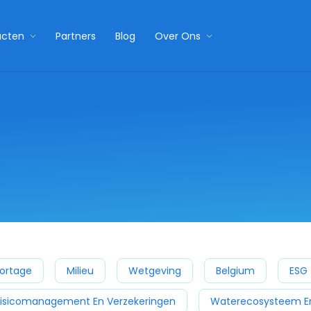
ucten
Partners
Blog
Over Ons
ortage
Milieu
Wetgeving
Belgium
ESG
isicomanagement En Verzekeringen
Waterecosysteem En