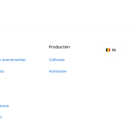
Producten
NL
n evenementen
Software
dia
Hardware
 base
t