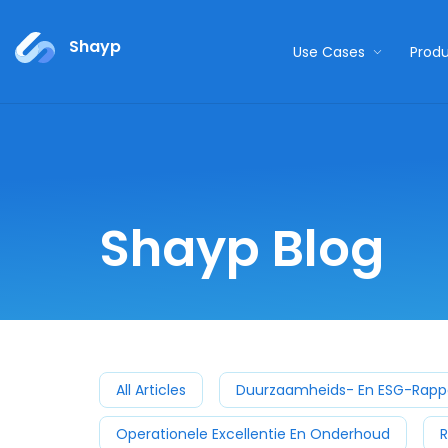
Shayp
Use Cases
Prod
Shayp Blog
All Articles
Duurzaamheids- En ESG-Rapp
Operationele Excellentie En Onderhoud
R