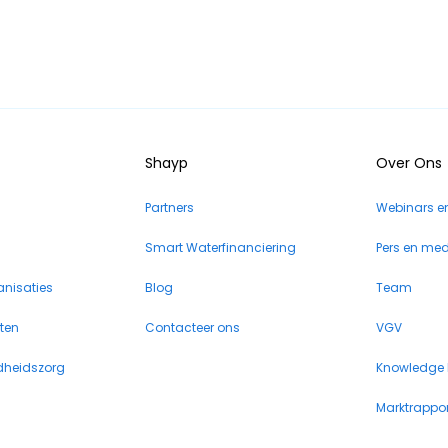
Shayp
Over Ons
Partners
Webinars e
Smart Waterfinanciering
Pers en me
anisaties
Blog
Team
iten
Contacteer ons
VGV
dheidszorg
Knowledge
Marktrappor