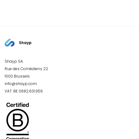
Shayp
Shayp SA
Rue des Comédiens 22
1000 Brussels
info@shayp.com
VAT: BE 0682.631.956