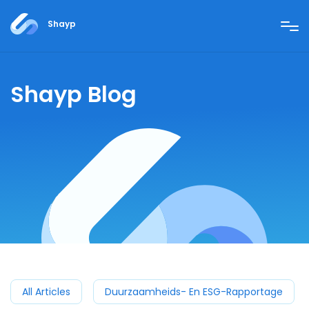
Shayp
Shayp Blog
All Articles
Duurzaamheids- En ESG-Rapportage