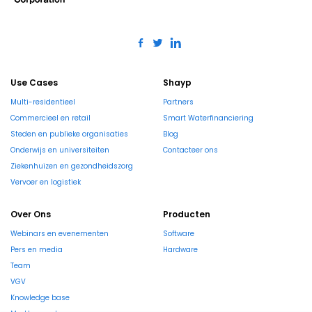
Use Cases
Shayp
Multi-residentieel
Partners
Commercieel en retail
Smart Waterfinanciering
Steden en publieke organisaties
Blog
Onderwijs en universiteiten
Contacteer ons
Ziekenhuizen en gezondheidszorg
Vervoer en logistiek
Over Ons
Producten
Webinars en evenementen
Software
Pers en media
Hardware
Team
VGV
Knowledge base